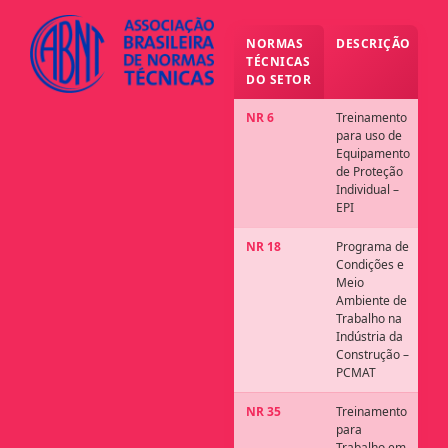
NORMAS
DESCRIÇÃO
TÉCNICAS
DO SETOR
NR 6
Treinamento
para uso de
Equipamento
de Proteção
Individual –
EPI
NR 18
Programa de
Condições e
Meio
Ambiente de
Trabalho na
Indústria da
Construção –
PCMAT
NR 35
Treinamento
para
Trabalho em