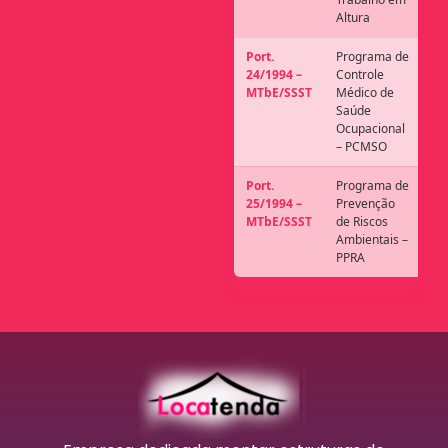
Altura
Port.
Programa de
24/1994 –
Controle
MTbE/SSST
Médico de
Saúde
Ocupacional
– PCMSO
Port.
Programa de
25/1994 –
Prevenção
MTbE/SSST
de Riscos
Ambientais –
PPRA