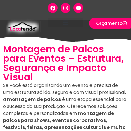
Orçamento
QUEM SOMOS
ONDE ATENDEMOS
Montagem de Palcos
para Eventos – Estrutura,
Segurança e Impacto
Visual
Se você está organizando um evento e precisa de
uma estrutura sólida, segura e com visual profissional,
a
montagem de palcos
é uma etapa essencial para
o sucesso da sua produção. Oferecemos soluções
completas e personalizadas em
montagem de
palcos para shows, eventos corporativos,
festivais, feiras, apresentações culturais e muito