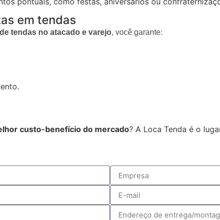
ntos pontuais, como festas, aniversários ou confraternizaç
stas em tendas
de tendas no atacado e varejo
, você garante:
mento.
elhor custo-benefício do mercado
? A Loca Tenda é o luga