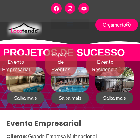
Orçamento
QUEM SOMOS
ONDE ATENDEMOS
PROJETOS DE SUCESSO
Saiba mais
Saiba mais
Saiba mais
Evento Empresarial
Cliente:
Grande Empresa Multinacional