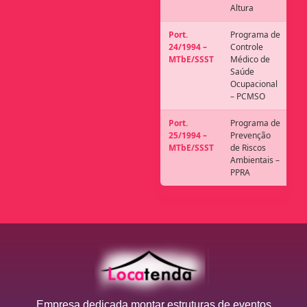
Altura
Port.
Programa de
24/1994 –
Controle
MTbE/SSST
Médico de
Saúde
Ocupacional
– PCMSO
Port.
Programa de
25/1994 –
Prevenção
MTbE/SSST
de Riscos
Ambientais –
PPRA
Empresa dedicada montar estruturas de eventos